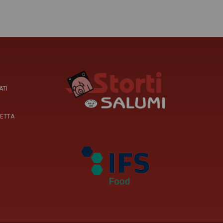
ATI
HETTA